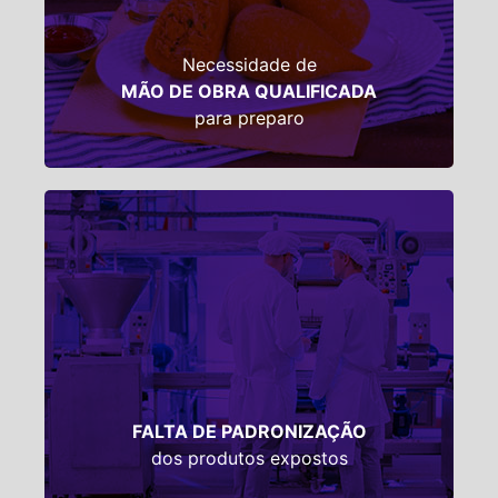
Produto PRONTO. Disponibilizamos
acompanhamento técnico para
Necessidade de
treinamento da equipe.
MÃO DE OBRA QUALIFICADA
para preparo
SOLUÇÃO:
Tecnologia aliada a rigorosas normas de
qualidade no processo produtivo,
garantem padrão de tamanho,
FALTA DE PADRONIZAÇÃO
coloração e sabor dos produtos.
dos produtos expostos