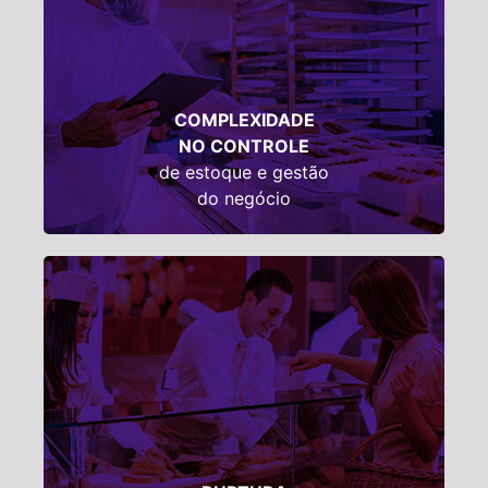
SOLUÇÃO:
Sortimento completo, que permite
gerenciar compra/recebimento de
COMPLEXIDADE
apenas um fornecedor.
NO CONTROLE
de estoque e gestão
do negócio
SOLUÇÃO:
Entregas em 24 horas nas principais
capitais da região Sudeste.