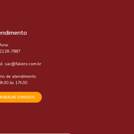
endimento
fone:
 2128-7887
il:
sac@faleiro.com.br
rio de atendimento:
8h30 às 17h30
TRABALHE CONOSCO